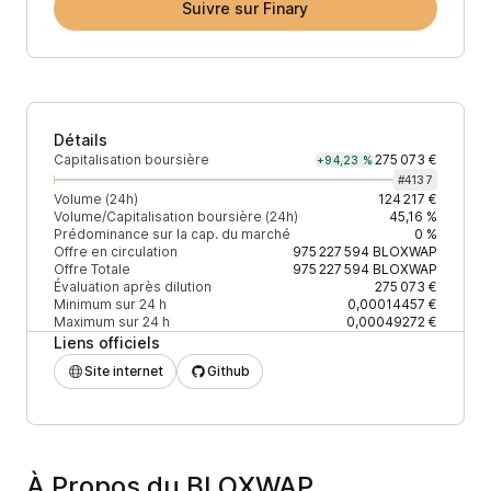
Suivre sur Finary
Détails
Capitalisation boursière
275 073 €
+94,23 %
#
4137
Volume (24h)
124 217 €
Volume/Capitalisation boursière (24h)
45,16 %
Prédominance sur la cap. du marché
0 %
Offre en circulation
975 227 594
BLOXWAP
Offre Totale
975 227 594
BLOXWAP
Évaluation après dilution
275 073 €
Minimum sur 24 h
0,00014457 €
Maximum sur 24 h
0,00049272 €
Liens officiels
Site internet
Github
À Propos du BLOXWAP