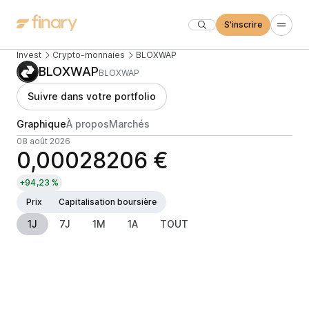
S'inscrire
Invest
Crypto-monnaies
BLOXWAP
BLOXWAP
BLOXWAP
Suivre dans votre portfolio
Graphique
À propos
Marchés
08 août 2026
0,00028206 €
+94,23 %
Prix
Capitalisation boursière
1J
7J
1M
1A
TOUT