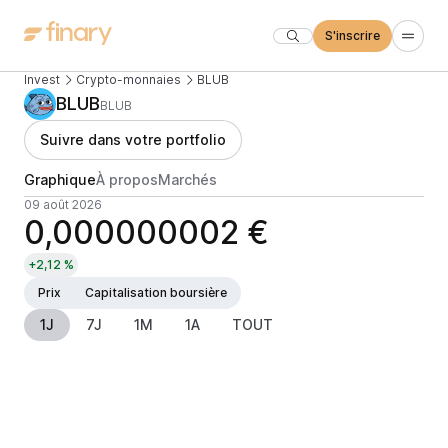
S'inscrire
Invest
Crypto-monnaies
BLUB
BLUB
BLUB
Suivre dans votre portfolio
Graphique
À propos
Marchés
09 août 2026
0,000000002 €
+2,12 %
Prix
Capitalisation boursière
1J
7J
1M
1A
TOUT