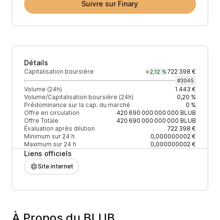
Suivre sur Finary
Détails
Capitalisation boursière
722 398 €
+2,12 %
#
3045
Volume (24h)
1 443 €
Volume/Capitalisation boursière (24h)
0,20 %
Prédominance sur la cap. du marché
0 %
Offre en circulation
420 690 000 000 000
BLUB
Offre Totale
420 690 000 000 000
BLUB
Évaluation après dilution
722 398 €
Minimum sur 24 h
0,000000002 €
Maximum sur 24 h
0,000000002 €
Liens officiels
Site internet
À Propos du BLUB