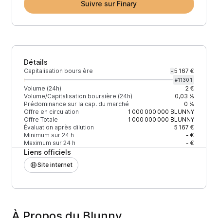
Suivre sur Finary
Détails
Capitalisation boursière
5 167 €
-
#
11301
Volume (24h)
2 €
Volume/Capitalisation boursière (24h)
0,03 %
Prédominance sur la cap. du marché
0 %
Offre en circulation
1 000 000 000
BLUNNY
Offre Totale
1 000 000 000
BLUNNY
Évaluation après dilution
5 167 €
Minimum sur 24 h
- €
Maximum sur 24 h
- €
Liens officiels
Site internet
À Propos du Blunny