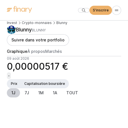
S'inscrire
Invest
Crypto-monnaies
Blunny
Blunny
BLUNNY
Suivre dans votre portfolio
Graphique
À propos
Marchés
09 août 2026
0,00000517 €
-
Prix
Capitalisation boursière
1J
7J
1M
1A
TOUT