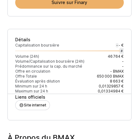
Suivre sur Finary
Détails
Capitalisation boursière
- €
-
#
Volume (24h)
46 764 €
Volume/Capitalisation boursière (24h)
-
Prédominance sur la cap. du marché
-
Offre en circulation
-
BMAX
Offre Totale
650 000
BMAX
Évaluation après dilution
8 663 €
Minimum sur 24 h
0,01329857 €
Maximum sur 24 h
0,01334984 €
Liens officiels
Site internet
À Propos du BMAX