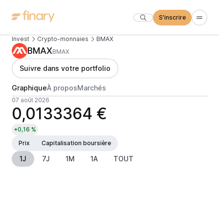
S'inscrire
Invest
Crypto-monnaies
BMAX
BMAX
BMAX
Suivre dans votre portfolio
Graphique
À propos
Marchés
07 août 2026
0,0133364 €
+0,16 %
Prix
Capitalisation boursière
1J
7J
1M
1A
TOUT