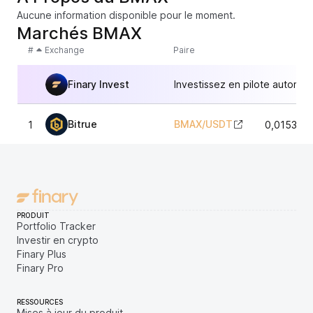
Aucune information disponible pour le moment.
Marchés BMAX
#
Exchange
Paire
Finary Invest
Investissez en pilote automat
Bitrue
BMAX
/
USDT
1
0,015367
PRODUIT
Portfolio Tracker
Investir en crypto
Finary Plus
Finary Pro
RESSOURCES
Mises à jour du produit