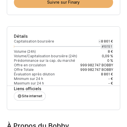
Suivre sur Finary
Détails
Capitalisation boursière
8 861 €
-
#
10151
Volume (24h)
8 €
Volume/Capitalisation boursière (24h)
0,09 %
Prédominance sur la cap. du marché
0 %
Offre en circulation
999 982 747
BOBBY
Offre Totale
999 982 747
BOBBY
Évaluation après dilution
8 861 €
Minimum sur 24 h
- €
Maximum sur 24 h
- €
Liens officiels
Site internet
À Propos du Bobby