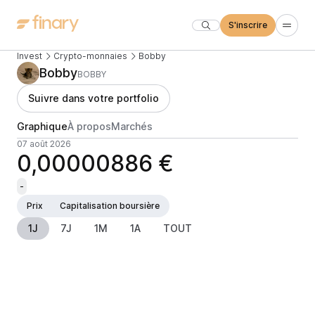
S'inscrire
Invest
Crypto-monnaies
Bobby
Bobby
BOBBY
Suivre dans votre portfolio
Graphique
À propos
Marchés
07 août 2026
0,00000886 €
-
Prix
Capitalisation boursière
1J
7J
1M
1A
TOUT