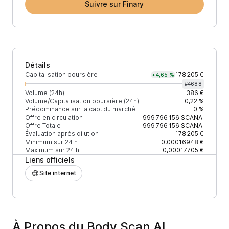
Suivre sur Finary
Détails
Capitalisation boursière
178 205 €
+4,65 %
#
4688
Volume (24h)
386 €
Volume/Capitalisation boursière (24h)
0,22 %
Prédominance sur la cap. du marché
0 %
Offre en circulation
999 796 156
SCANAI
Offre Totale
999 796 156
SCANAI
Évaluation après dilution
178 205 €
Minimum sur 24 h
0,00016948 €
Maximum sur 24 h
0,00017705 €
Liens officiels
Site internet
À Propos du Body Scan AI