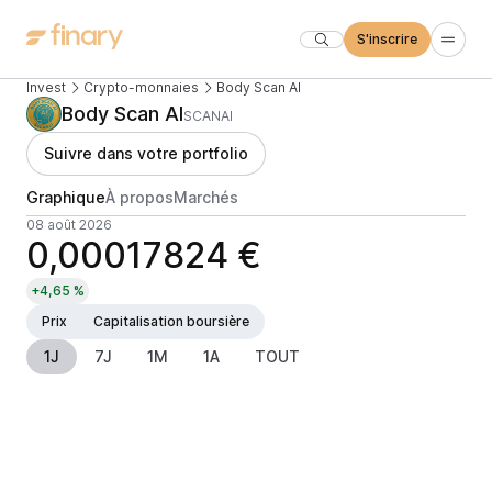
S'inscrire
Invest
Crypto-monnaies
Body Scan AI
Body Scan AI
SCANAI
Suivre dans votre portfolio
Graphique
À propos
Marchés
08 août 2026
0,00017824 €
+4,65 %
Prix
Capitalisation boursière
1J
7J
1M
1A
TOUT