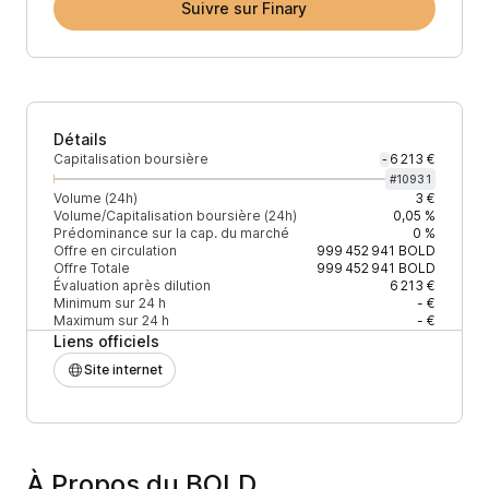
Suivre sur Finary
Détails
Capitalisation boursière
6 213 €
-
#
10931
Volume (24h)
3 €
Volume/Capitalisation boursière (24h)
0,05 %
Prédominance sur la cap. du marché
0 %
Offre en circulation
999 452 941
BOLD
Offre Totale
999 452 941
BOLD
Évaluation après dilution
6 213 €
Minimum sur 24 h
- €
Maximum sur 24 h
- €
Liens officiels
Site internet
À Propos du BOLD