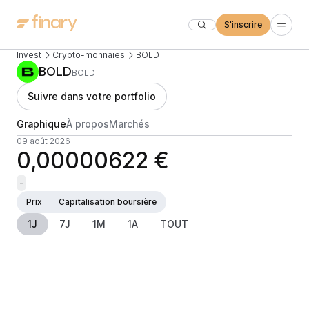
S'inscrire
Invest
Crypto-monnaies
BOLD
BOLD
BOLD
Suivre dans votre portfolio
Graphique
À propos
Marchés
09 août 2026
0,00000622 €
-
Prix
Capitalisation boursière
1J
7J
1M
1A
TOUT