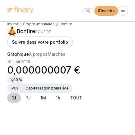
S'inscrire
Invest
Crypto-monnaies
Bonfire
Bonfire
BONFIRE
Suivre dans votre portfolio
Graphique
À propos
Marchés
10 août 2026
0,000000007 €
-1,99 %
Prix
Capitalisation boursière
1J
7J
1M
1A
TOUT