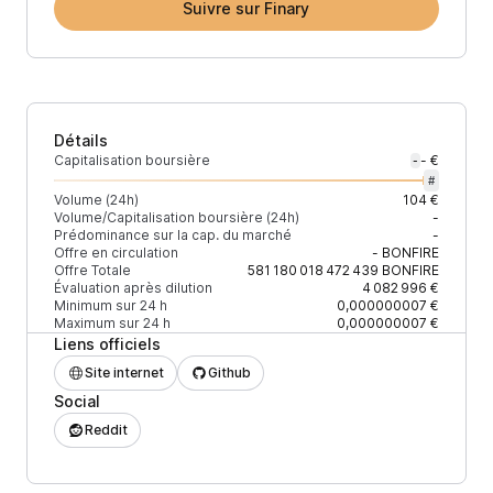
Suivre sur Finary
Détails
Capitalisation boursière
- €
-
#
Volume (24h)
104 €
Volume/Capitalisation boursière (24h)
-
Prédominance sur la cap. du marché
-
Offre en circulation
-
BONFIRE
Offre Totale
581 180 018 472 439
BONFIRE
Évaluation après dilution
4 082 996 €
Minimum sur 24 h
0,000000007 €
Maximum sur 24 h
0,000000007 €
Liens officiels
Site internet
Github
Social
Reddit