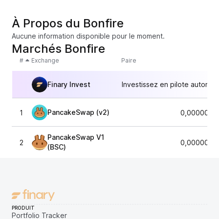
À Propos du Bonfire
Aucune information disponible pour le moment.
Marchés Bonfire
#
Exchange
Paire
Finary Invest
Investissez en pilote automat
PancakeSwap (v2)
1
0,0000000
PancakeSwap V1
2
0,0000000
(BSC)
PRODUIT
Portfolio Tracker