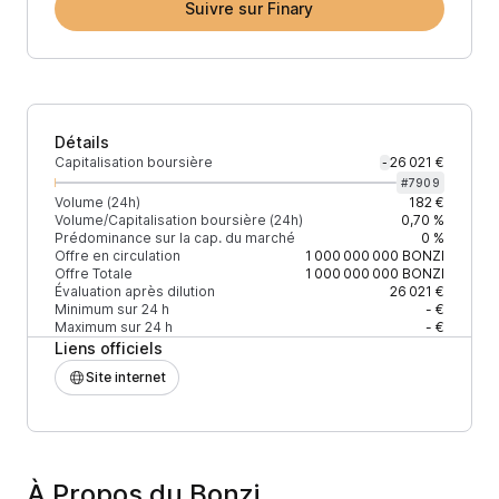
Suivre sur Finary
Détails
Capitalisation boursière
26 021 €
-
#
7909
Volume (24h)
182 €
Volume/Capitalisation boursière (24h)
0,70 %
Prédominance sur la cap. du marché
0 %
Offre en circulation
1 000 000 000
BONZI
Offre Totale
1 000 000 000
BONZI
Évaluation après dilution
26 021 €
Minimum sur 24 h
- €
Maximum sur 24 h
- €
Liens officiels
Site internet
À Propos du Bonzi