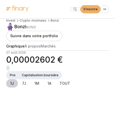
S'inscrire
Invest
Crypto-monnaies
Bonzi
Bonzi
BONZI
Suivre dans votre portfolio
Graphique
À propos
Marchés
07 août 2026
0,00002602 €
-
Prix
Capitalisation boursière
1J
7J
1M
1A
TOUT