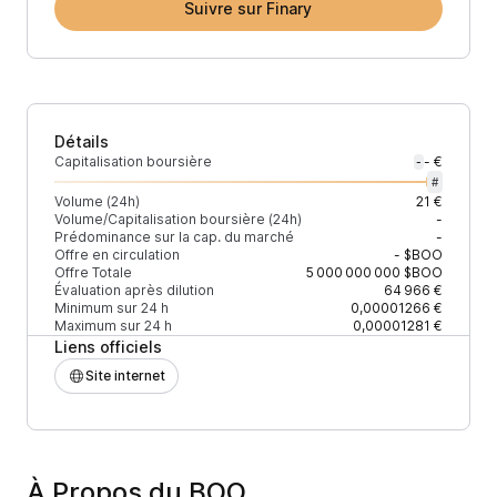
Suivre sur Finary
Détails
Capitalisation boursière
- €
-
#
Volume (24h)
21 €
Volume/Capitalisation boursière (24h)
-
Prédominance sur la cap. du marché
-
Offre en circulation
-
$BOO
Offre Totale
5 000 000 000
$BOO
Évaluation après dilution
64 966 €
Minimum sur 24 h
0,00001266 €
Maximum sur 24 h
0,00001281 €
Liens officiels
Site internet
À Propos du BOO