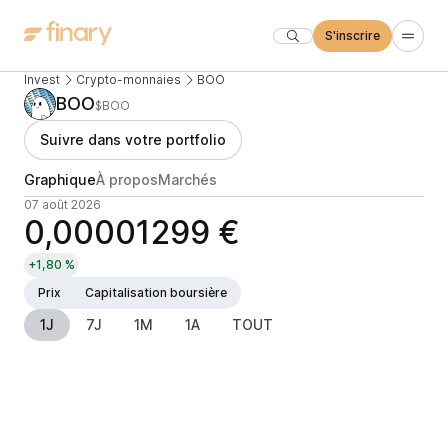
S'inscrire
Invest
Crypto-monnaies
BOO
BOO
$BOO
Suivre dans votre portfolio
Graphique
À propos
Marchés
07 août 2026
0,00001299 €
+1,80 %
Prix
Capitalisation boursière
1J
7J
1M
1A
TOUT