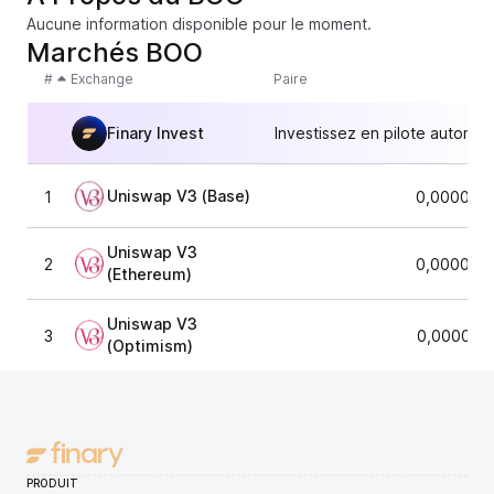
Aucune information disponible pour le moment.
Marchés BOO
#
Exchange
Paire
Finary Invest
Investissez en pilote automat
Uniswap V3 (Base)
1
0,000015
Uniswap V3
2
0,000014
(Ethereum)
Uniswap V3
3
0,000014
(Optimism)
PRODUIT