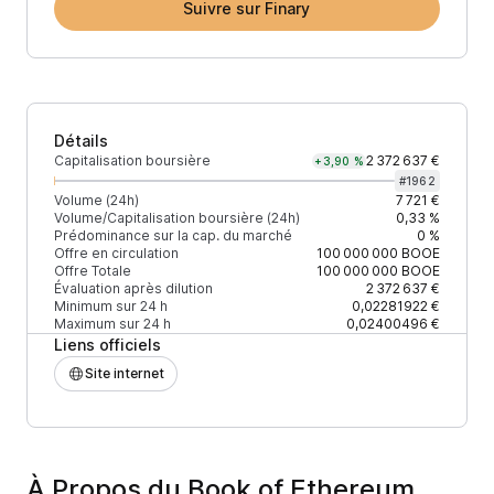
Suivre sur Finary
Détails
Capitalisation boursière
2 372 637 €
+3,90 %
#
1962
Volume (24h)
7 721 €
Volume/Capitalisation boursière (24h)
0,33 %
Prédominance sur la cap. du marché
0 %
Offre en circulation
100 000 000
BOOE
Offre Totale
100 000 000
BOOE
Évaluation après dilution
2 372 637 €
Minimum sur 24 h
0,02281922 €
Maximum sur 24 h
0,02400496 €
Liens officiels
Site internet
À Propos du Book of Ethereum