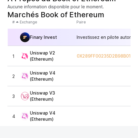
Aucune information disponible pour le moment.
Marchés Book of Ethereum
#
Exchange
Paire
Finary Invest
Investissez en pilote automat
Uniswap V2
0X289FF00235D2B98B0145
1
(Ethereum)
Uniswap V4
2
(Ethereum)
Uniswap V3
3
(Ethereum)
Uniswap V4
4
(Ethereum)