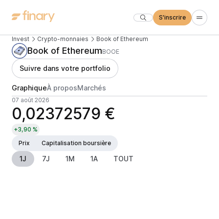
S'inscrire
Invest
Crypto-monnaies
Book of Ethereum
Book of Ethereum
BOOE
Suivre dans votre portfolio
Graphique
À propos
Marchés
07 août 2026
0,02372579 €
+3,90 %
Prix
Capitalisation boursière
1J
7J
1M
1A
TOUT