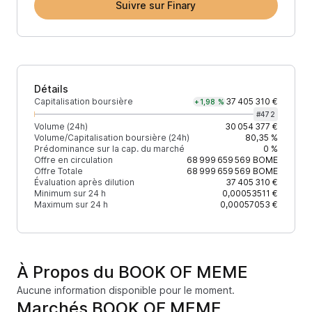
Suivre sur Finary
Détails
Capitalisation boursière
37 405 310 €
+1,98 %
#
472
Volume (24h)
30 054 377 €
Volume/Capitalisation boursière (24h)
80,35 %
Prédominance sur la cap. du marché
0 %
Offre en circulation
68 999 659 569
BOME
Offre Totale
68 999 659 569
BOME
Évaluation après dilution
37 405 310 €
Minimum sur 24 h
0,00053511 €
Maximum sur 24 h
0,00057053 €
À Propos du BOOK OF MEME
Aucune information disponible pour le moment.
Marchés BOOK OF MEME