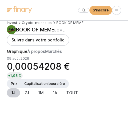
S'inscrire
Invest
Crypto-monnaies
BOOK OF MEME
BOOK OF MEME
BOME
Suivre dans votre portfolio
Graphique
À propos
Marchés
09 août 2026
0,00054208 €
+1,98 %
Prix
Capitalisation boursière
1J
7J
1M
1A
TOUT