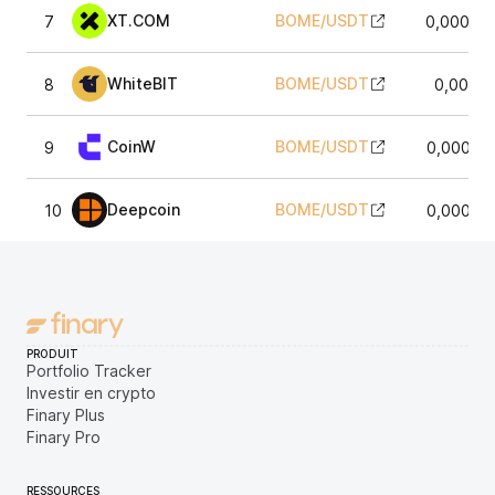
XT.COM
BOME
/
USDT
7
0,00062
WhiteBIT
BOME
/
USDT
8
0,0006
CoinW
BOME
/
USDT
9
0,00062
Deepcoin
BOME
/
USDT
10
0,00062
PRODUIT
Portfolio Tracker
Investir en crypto
Finary Plus
Finary Pro
RESSOURCES