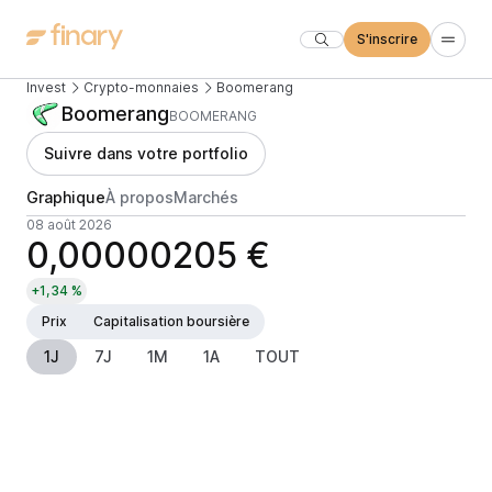
S'inscrire
Invest
Crypto-monnaies
Boomerang
Boomerang
BOOMERANG
Suivre dans votre portfolio
Graphique
À propos
Marchés
08 août 2026
0,00000205 €
+1,34 %
Prix
Capitalisation boursière
1J
7J
1M
1A
TOUT