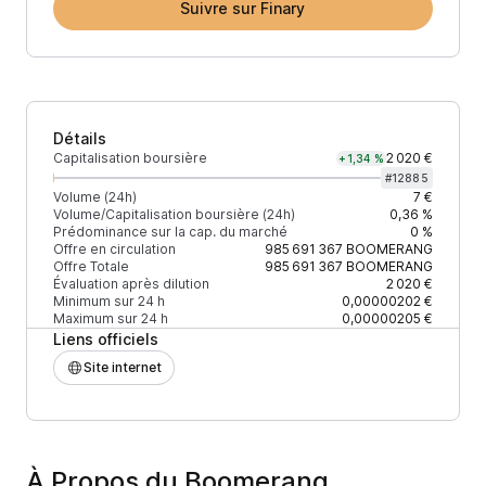
Suivre sur Finary
Détails
Capitalisation boursière
2 020 €
+1,34 %
#
12885
Volume (24h)
7 €
Volume/Capitalisation boursière (24h)
0,36 %
Prédominance sur la cap. du marché
0 %
Offre en circulation
985 691 367
BOOMERANG
Offre Totale
985 691 367
BOOMERANG
Évaluation après dilution
2 020 €
Minimum sur 24 h
0,00000202 €
Maximum sur 24 h
0,00000205 €
Liens officiels
Site internet
À Propos du Boomerang