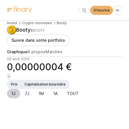
S'inscrire
Invest
Crypto-monnaies
Booty
Booty
$BOOTY
Suivre dans votre portfolio
Graphique
À propos
Marchés
09 août 2026
0,00000004 €
-
Prix
Capitalisation boursière
1J
7J
1M
1A
TOUT