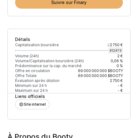
Suivre sur Finary
Détails
Capitalisation boursière
2 750 €
-
#
12479
Volume (24h)
2 €
Volume/Capitalisation boursière (24h)
0,06 %
Prédominance sur la cap. du marché
0 %
Offre en circulation
69 000 000 000
$BOOTY
Offre Totale
69 000 000 000
$BOOTY
Évaluation après dilution
2 750 €
Minimum sur 24 h
- €
Maximum sur 24 h
- €
Liens officiels
Site internet
À Propos du Booty