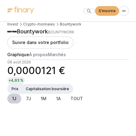
S'inscrire
Invest
Crypto-monnaies
Bountywork
Bountywork
BOUNTYWORK
Suivre dans votre portfolio
Graphique
À propos
Marchés
08 août 2026
0,0000121 €
+4,93 %
Prix
Capitalisation boursière
1J
7J
1M
1A
TOUT