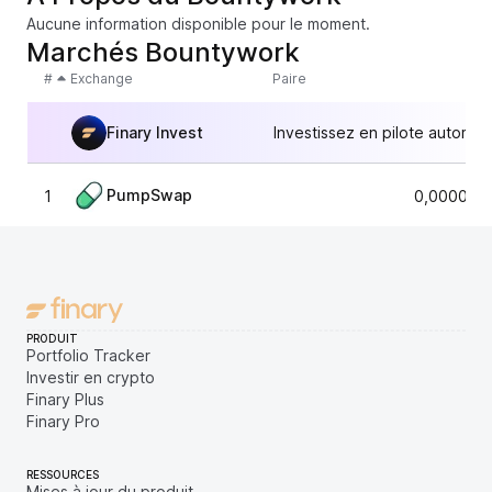
Aucune information disponible pour le moment.
Marchés Bountywork
#
Exchange
Paire
Finary Invest
Investissez en pilote automat
PumpSwap
1
0,000013
PRODUIT
Portfolio Tracker
Investir en crypto
Finary Plus
Finary Pro
RESSOURCES
Mises à jour du produit