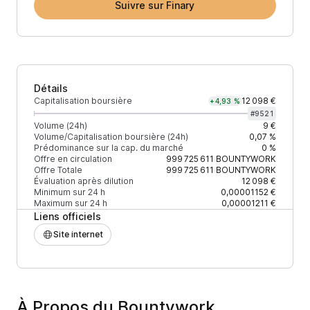
Suivre sur Finary
Détails
Capitalisation boursière
12 098 €
+4,93 %
#
9521
Volume (24h)
9 €
Volume/Capitalisation boursière (24h)
0,07 %
Prédominance sur la cap. du marché
0 %
Offre en circulation
999 725 611
BOUNTYWORK
Offre Totale
999 725 611
BOUNTYWORK
Évaluation après dilution
12 098 €
Minimum sur 24 h
0,00001152 €
Maximum sur 24 h
0,00001211 €
Liens officiels
Site internet
À Propos du Bountywork