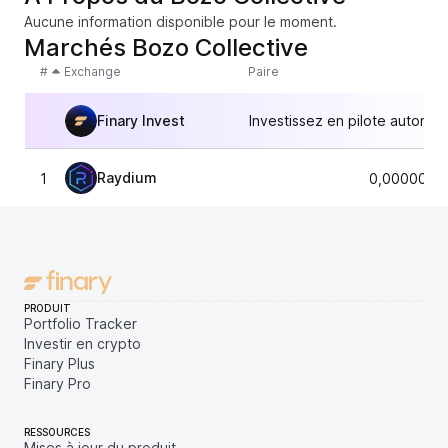
Aucune information disponible pour le moment.
Marchés Bozo Collective
#
Exchange
Paire
Finary Invest
Investissez en pilote automat
Raydium
1
0,0000000
PRODUIT
Portfolio Tracker
Investir en crypto
Finary Plus
Finary Pro
RESSOURCES
Mises à jour du produit