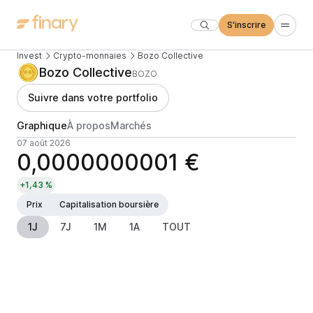
S'inscrire
Invest
Crypto-monnaies
Bozo Collective
Bozo Collective
BOZO
Suivre dans votre portfolio
Graphique
À propos
Marchés
07 août 2026
0,0000000001 €
+1,43 %
Prix
Capitalisation boursière
1J
7J
1M
1A
TOUT