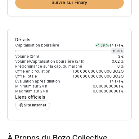
Suivre sur Finary
Détails
Capitalisation boursière
14 171 €
+1,39 %
#
9164
Volume (24h)
3 €
Volume/Capitalisation boursière (24h)
0,02 %
Prédominance sur la cap. du marché
0 %
Offre en circulation
100 000 000 000 000
BOZO
Offre Totale
100 000 000 000 000
BOZO
Évaluation après dilution
14 171 €
Minimum sur 24 h
0,0000000001 €
Maximum sur 24 h
0,0000000001 €
Liens officiels
Site internet
À Propos du Bozo Collective