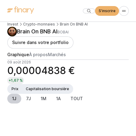
S'inscrire
Invest
Crypto-monnaies
Brain On BNB AI
Brain On BNB AI
BOBAI
Suivre dans votre portfolio
Graphique
À propos
Marchés
09 août 2026
0,00004838 €
+1,67 %
Prix
Capitalisation boursière
1J
7J
1M
1A
TOUT