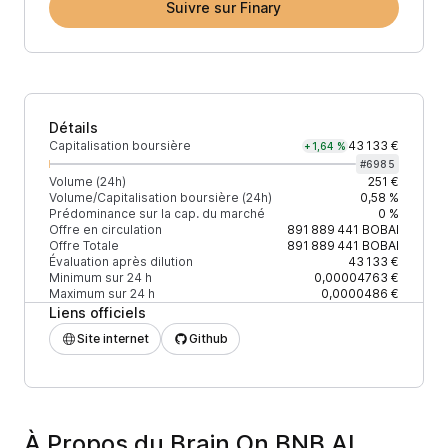
Suivre sur Finary
Détails
Capitalisation boursière
43 133 €
+1,64 %
#
6985
Volume (24h)
251 €
Volume/Capitalisation boursière (24h)
0,58 %
Prédominance sur la cap. du marché
0 %
Offre en circulation
891 889 441
BOBAI
Offre Totale
891 889 441
BOBAI
Évaluation après dilution
43 133 €
Minimum sur 24 h
0,00004763 €
Maximum sur 24 h
0,0000486 €
Liens officiels
Site internet
Github
À Propos du Brain On BNB AI