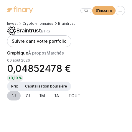
S'inscrire
Invest
Crypto-monnaies
Braintrust
Braintrust
BTRST
Suivre dans votre portfolio
Graphique
À propos
Marchés
06 août 2026
0,04852478 €
+3,19 %
Prix
Capitalisation boursière
1J
7J
1M
1A
TOUT