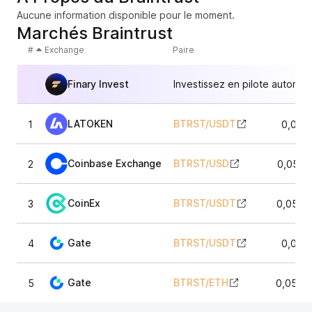
Aucune information disponible pour le moment.
Marchés Braintrust
#
Exchange
Paire
Finary Invest
Investissez en pilote automat
LATOKEN
BTRST
/
USDT
1
0,055
Coinbase Exchange
BTRST
/
USD
2
0,0576
CoinEx
BTRST
/
USDT
3
0,0549
Gate
BTRST
/
USDT
4
0,055
Gate
BTRST
/
ETH
5
0,0538