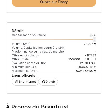
Suivre sur Finary
Détails
Capitalisation boursière
- €
-
#
Volume (24h)
22 984 €
Volume/Capitalisation boursière (24h)
-
Prédominance sur la cap. du marché
-
Offre en circulation
-
BTRST
Offre Totale
250 000 000
BTRST
Évaluation après dilution
12 131 174 €
Minimum sur 24 h
0,04697051 €
Maximum sur 24 h
0,04852402 €
Liens officiels
Site internet
Github
À Propos du Braintrust