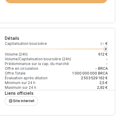
Détails
Capitalisation boursière
- €
-
#
Volume (24h)
612 €
Volume/Capitalisation boursière (24h)
-
Prédominance sur la cap. du marché
-
)
% du volume
Confiance
Mis à jour
Offre en circulation
-
BRCA
Offre Totale
1 000 000 000
BRCA
Évaluation après dilution
2 503 529 162 €
Minimum sur 24 h
2,5 €
Maximum sur 24 h
2,92 €
Liens officiels
$
100 %
Récemment
ÉLEVÉE
Site internet
$
12,83 %
Récemment
ÉLEVÉE
$
4,78 %
Récemment
ÉLEVÉE