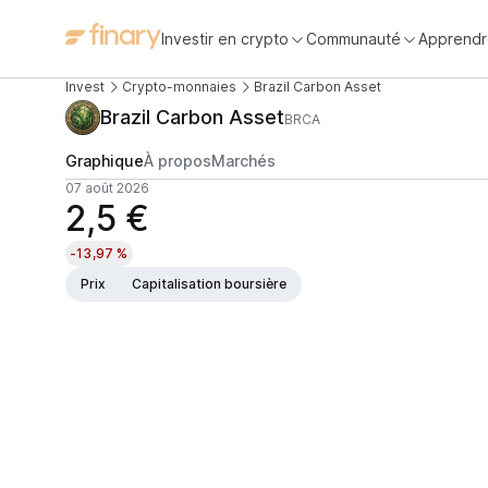
Investir en crypto
Communauté
Apprendr
Invest
Crypto-monnaies
Brazil Carbon Asset
Brazil Carbon Asset
BRCA
Graphique
À propos
Marchés
07 août 2026
2,5 €
-13,97 %
Prix
Capitalisation boursière