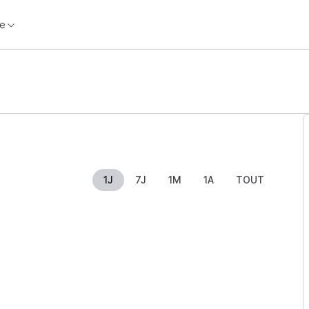
e
1J
7J
1M
1A
TOUT