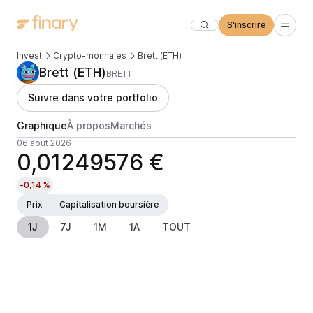
S'inscrire
Invest
Crypto-monnaies
Brett (ETH)
Brett (ETH)
BRETT
Suivre dans votre portfolio
Graphique
À propos
Marchés
06 août 2026
0,01249576 €
-0,14 %
Prix
Capitalisation boursière
1J
7J
1M
1A
TOUT