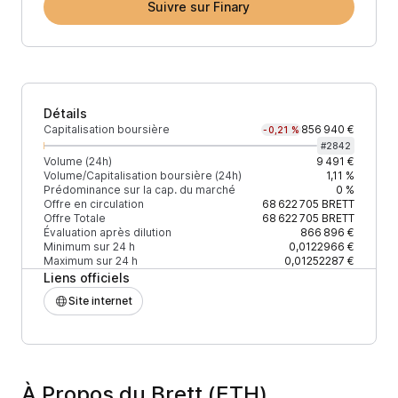
Suivre sur Finary
Détails
Capitalisation boursière
856 940 €
-0,21 %
#
2842
Volume (24h)
9 491 €
Volume/Capitalisation boursière (24h)
1,11 %
Prédominance sur la cap. du marché
0 %
Offre en circulation
68 622 705
BRETT
Offre Totale
68 622 705
BRETT
Évaluation après dilution
866 896 €
Minimum sur 24 h
0,0122966 €
Maximum sur 24 h
0,01252287 €
Liens officiels
Site internet
À Propos du Brett (ETH)