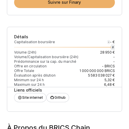
Suivre sur Finary
Détails
Capitalisation boursière
- €
-
#
Volume (24h)
28 950 €
Volume/Capitalisation boursière (24h)
-
Prédominance sur la cap. du marché
-
Offre en circulation
-
BRICS
Offre Totale
1 000 000 000
BRICS
Évaluation après dilution
5 583 038 027 €
Minimum sur 24 h
5,32 €
Maximum sur 24 h
6,48 €
Liens officiels
Site internet
Github
À Propos du BRICS Chain