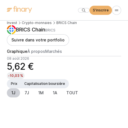
S'inscrire
Invest
Crypto-monnaies
BRICS Chain
BRICS Chain
BRICS
Suivre dans votre portfolio
Graphique
À propos
Marchés
08 août 2026
5,62 €
-10,03 %
Prix
Capitalisation boursière
1J
7J
1M
1A
TOUT