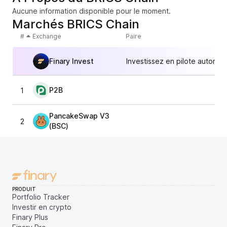
Aucune information disponible pour le moment.
Marchés BRICS Chain
#
Exchange
Paire
Finary Invest
Investissez en pilote automat
P2B
1
6,
PancakeSwap V3
2
6,
(BSC)
PRODUIT
Portfolio Tracker
Investir en crypto
Finary Plus