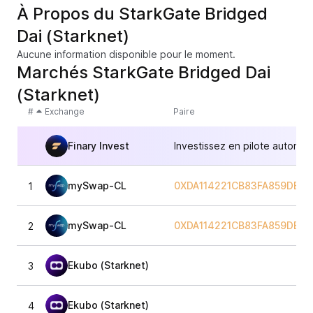
À Propos du StarkGate Bridged
Dai (Starknet)
Aucune information disponible pour le moment.
Marchés StarkGate Bridged Dai
(Starknet)
#
Exchange
Paire
Finary Invest
Investissez en pilote automat
mySwap-CL
0XDA114221CB83FA859DBD
1
mySwap-CL
0XDA114221CB83FA859DBD
2
Ekubo (Starknet)
3
Ekubo (Starknet)
4