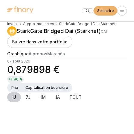
S'inscrire
Invest
Crypto-monnaies
StarkGate Bridged Dai (Starknet)
StarkGate Bridged Dai (Starknet)
DAI
Suivre dans votre portfolio
Graphique
À propos
Marchés
07 août 2026
0,879898 €
+1,86 %
Prix
Capitalisation boursière
1J
7J
1M
1A
TOUT