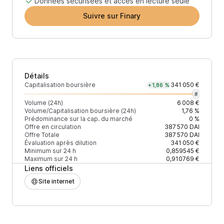
Données sécurisées et accès en lecture seule
Suivre sur Finary
Détails
Capitalisation boursière
341 050 €
+1,86 %
#
Volume (24h)
6 008 €
Volume/Capitalisation boursière (24h)
1,76 %
Prédominance sur la cap. du marché
0 %
Offre en circulation
387 570
DAI
Offre Totale
387 570
DAI
Évaluation après dilution
341 050 €
Minimum sur 24 h
0,859545 €
Maximum sur 24 h
0,910769 €
Liens officiels
Site internet