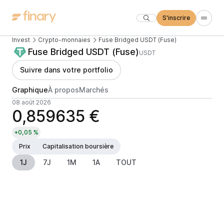
S'inscrire
Invest
Crypto-monnaies
Fuse Bridged USDT (Fuse)
Fuse Bridged USDT (Fuse)
USDT
Suivre dans votre portfolio
Graphique
À propos
Marchés
08 août 2026
0,859635 €
+0,05 %
Prix
Capitalisation boursière
1J
7J
1M
1A
TOUT