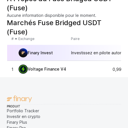
(Fuse)
Aucune information disponible pour le moment.
Marchés Fuse Bridged USDT
(Fuse)
#
Exchange
Paire
Finary Invest
Investissez en pilote automat
Voltage Finance V4
1
0,9937
PRODUIT
Portfolio Tracker
Investir en crypto
Finary Plus
Finary Pro