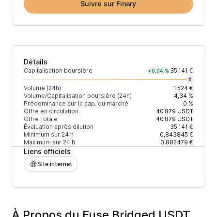
Suivre sur Finary
Détails
Capitalisation boursière
35 141 €
+0,04 %
#
Volume (24h)
1 524 €
Volume/Capitalisation boursière (24h)
4,34 %
Prédominance sur la cap. du marché
0 %
Offre en circulation
40 879
USDT
Offre Totale
40 879
USDT
Évaluation après dilution
35 141 €
Minimum sur 24 h
0,843845 €
Maximum sur 24 h
0,882479 €
Liens officiels
Site internet
À Propos du Fuse Bridged USDT