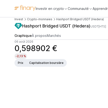
Investir en crypto
Communauté
Apprendr
Invest
Crypto-monnaies
Hashport Bridged USDT (Hedera)
Hashport Bridged USDT (Hedera)
USDT[HTS]
Graphique
À propos
Marchés
06 août 2026
0,598902 €
-2,13 %
Prix
Capitalisation boursière