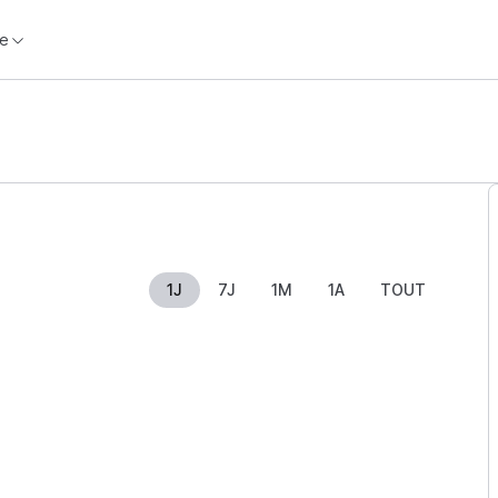
e
1J
7J
1M
1A
TOUT