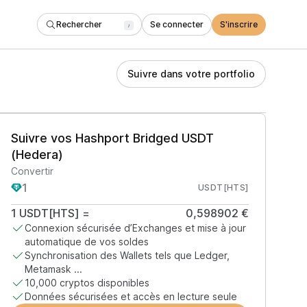
Rechercher
Se connecter
S'inscrire
/
Suivre dans votre portfolio
Suivre vos Hashport Bridged USDT
(Hedera)
Convertir
USDT[HTS]
1
USDT[HTS]
=
0,598902 €
Connexion sécurisée d’Exchanges et mise à jour
automatique de vos soldes
Synchronisation des Wallets tels que Ledger,
Metamask ...
10,000 cryptos disponibles
Données sécurisées et accès en lecture seule