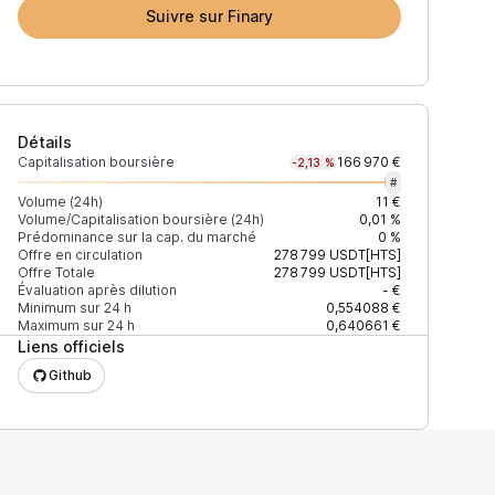
Suivre sur Finary
Détails
Capitalisation boursière
166 970 €
-2,13 %
#
Volume (24h)
11 €
Volume/Capitalisation boursière (24h)
0,01 %
Prédominance sur la cap. du marché
0 %
)
% du volume
Confiance
Mis à jour
Offre en circulation
278 799
USDT[HTS]
Offre Totale
278 799
USDT[HTS]
Évaluation après dilution
- €
Minimum sur 24 h
0,554088 €
Maximum sur 24 h
0,640661 €
Liens officiels
$
100 %
Récemment
ÉLEVÉE
Github