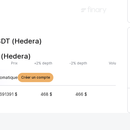
SDT (Hedera)
 (Hedera)
Prix
+2% depth
-2% depth
Volume (24h
tomatique
Créer un compte
691391 $
468 $
466 $
13 