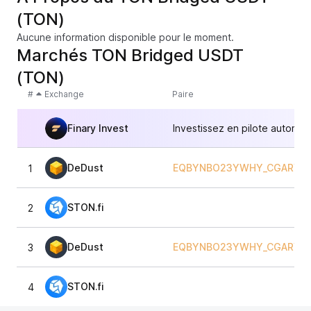
(TON)
Aucune information disponible pour le moment.
Marchés TON Bridged USDT
(TON)
#
Exchange
Paire
Finary Invest
Investissez en pilote automat
DeDust
EQBYNBO23YWHY_CGARY9
1
STON.fi
2
DeDust
EQBYNBO23YWHY_CGARY9
3
STON.fi
4