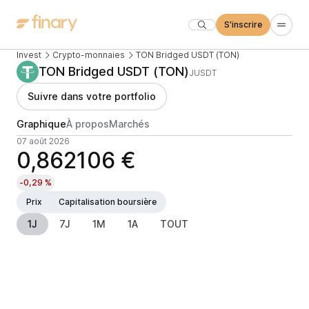
S'inscrire
Invest
Crypto-monnaies
TON Bridged USDT (TON)
TON Bridged USDT (TON)
JUSDT
Suivre dans votre portfolio
Graphique
À propos
Marchés
07 août 2026
0,862106 €
-0,29 %
Prix
Capitalisation boursière
1J
7J
1M
1A
TOUT