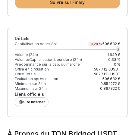
Suivre sur Finary
Détails
Capitalisation boursière
506 682 €
-0,28 %
#
Volume (24h)
1 649 €
Volume/Capitalisation boursière (24h)
0,33 %
Prédominance sur la cap. du marché
0 %
Offre en circulation
587 712
JUSDT
Offre Totale
587 712
JUSDT
Évaluation après dilution
506 682 €
Minimum sur 24 h
0,854272 €
Maximum sur 24 h
0,867322 €
Liens officiels
Site internet
À Propos du TON Bridged USDT