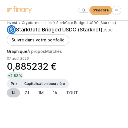
S'inscrire
Invest
Crypto-monnaies
StarkGate Bridged USDC (Starknet)
StarkGate Bridged USDC (Starknet)
USDC
Suivre dans votre portfolio
Graphique
À propos
Marchés
07 août 2026
0,885232 €
+2,82 %
Prix
Capitalisation boursière
1J
7J
1M
1A
TOUT