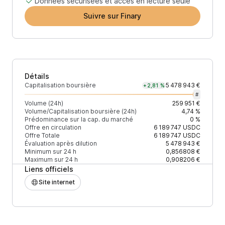
Données sécurisées et accès en lecture seule
Suivre sur Finary
Détails
Capitalisation boursière
5 478 943 €
+2,81 %
#
Volume (24h)
259 951 €
Volume/Capitalisation boursière (24h)
4,74 %
Prédominance sur la cap. du marché
0 %
Offre en circulation
6 189 747
USDC
Offre Totale
6 189 747
USDC
Évaluation après dilution
5 478 943 €
Minimum sur 24 h
0,856808 €
Maximum sur 24 h
0,908206 €
Liens officiels
Site internet