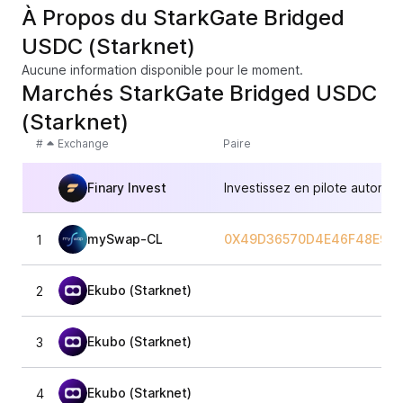
À Propos du StarkGate Bridged
USDC (Starknet)
Aucune information disponible pour le moment.
Marchés StarkGate Bridged USDC
(Starknet)
#
Exchange
Paire
Finary Invest
Investissez en pilote automat
mySwap-CL
0X49D36570D4E46F48E99
1
Ekubo (Starknet)
2
Ekubo (Starknet)
3
Ekubo (Starknet)
4