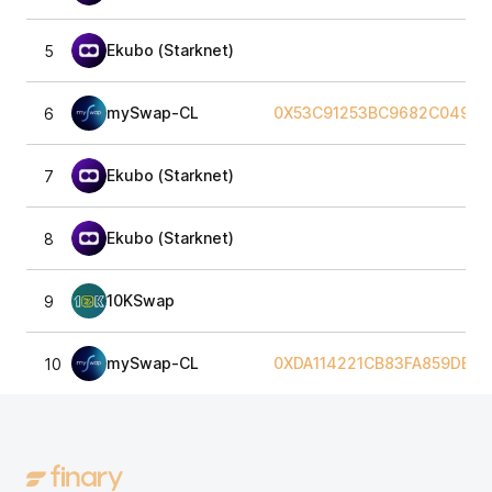
Ekubo (Starknet)
5
mySwap-CL
0X53C91253BC9682C04929
6
Ekubo (Starknet)
7
Ekubo (Starknet)
8
10KSwap
9
mySwap-CL
0XDA114221CB83FA859DBD
10