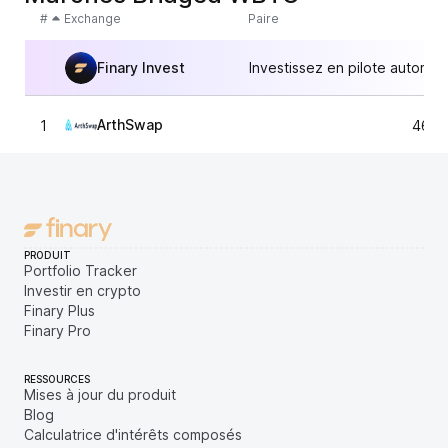
#
Exchange
Paire
Finary Invest
Investissez en pilote automat
ArthSwap
1
46 0
PRODUIT
Portfolio Tracker
Investir en crypto
Finary Plus
Finary Pro
RESSOURCES
Mises à jour du produit
Blog
Calculatrice d'intérêts composés