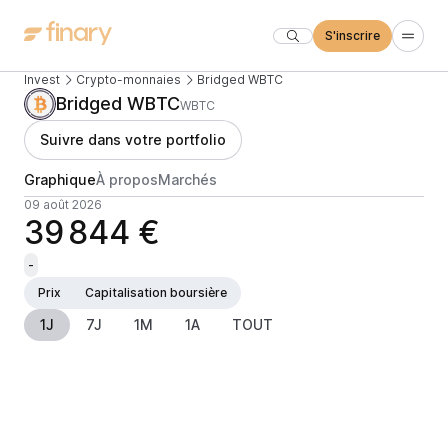
S'inscrire
Invest
Crypto-monnaies
Bridged WBTC
Bridged WBTC
WBTC
Suivre dans votre portfolio
Graphique
À propos
Marchés
09 août 2026
39 844 €
-
Prix
Capitalisation boursière
1J
7J
1M
1A
TOUT