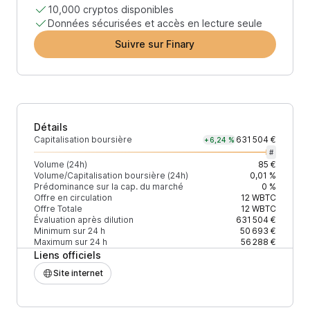
10,000 cryptos disponibles
Données sécurisées et accès en lecture seule
Suivre sur Finary
Détails
Capitalisation boursière
631 504 €
+6,24 %
#
Volume (24h)
85 €
Volume/Capitalisation boursière (24h)
0,01 %
Prédominance sur la cap. du marché
0 %
Offre en circulation
12
WBTC
Offre Totale
12
WBTC
Évaluation après dilution
631 504 €
Minimum sur 24 h
50 693 €
Maximum sur 24 h
56 288 €
Liens officiels
Site internet