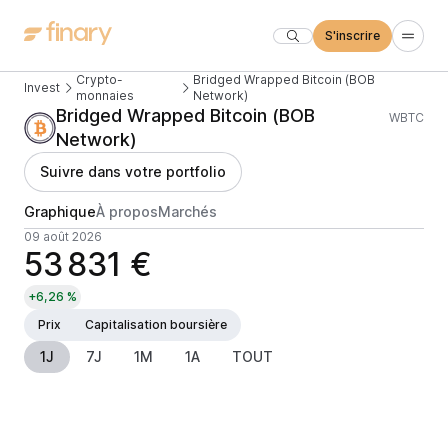
S'inscrire
Crypto-
Bridged Wrapped Bitcoin (BOB
Invest
monnaies
Network)
Bridged Wrapped Bitcoin (BOB
WBTC
Network)
Suivre dans votre portfolio
Graphique
À propos
Marchés
09 août 2026
53 831 €
+6,26 %
Prix
Capitalisation boursière
1J
7J
1M
1A
TOUT