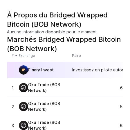
À Propos du Bridged Wrapped
Bitcoin (BOB Network)
Aucune information disponible pour le moment.
Marchés Bridged Wrapped Bitcoin
(BOB Network)
#
Exchange
Paire
Finary Invest
Investissez en pilote automat
Oku Trade (BOB
1
64 8
Network)
Oku Trade (BOB
2
58 7
Network)
Oku Trade (BOB
3
63 0
Network)