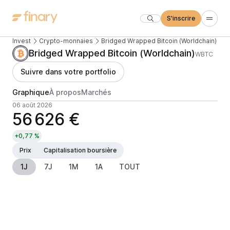
S'inscrire
Invest
Crypto-monnaies
Bridged Wrapped Bitcoin (Worldchain)
Bridged Wrapped Bitcoin (Worldchain)
WBTC
Suivre dans votre portfolio
Graphique
À propos
Marchés
06 août 2026
56 626 €
+0,77 %
Prix
Capitalisation boursière
1J
7J
1M
1A
TOUT