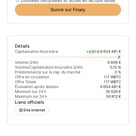
Données sécurisées et accès en lecture seule
Suivre sur Finary
Détails
Capitalisation boursière
6 604 481 €
+0,81 %
#
Volume (24h)
6 906 €
Volume/Capitalisation boursière (24h)
0,10 %
Prédominance sur la cap. du marché
0 %
Offre en circulation
117
WBTC
Offre Totale
117
WBTC
Évaluation après dilution
6 604 481 €
Minimum sur 24 h
55 026 €
Maximum sur 24 h
56 812 €
Liens officiels
Site internet