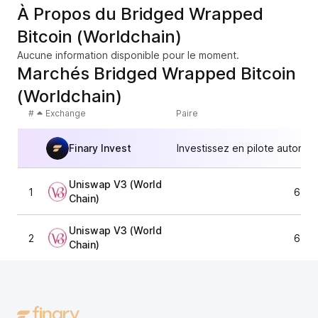
À Propos du Bridged Wrapped
Bitcoin (Worldchain)
Aucune information disponible pour le moment.
Marchés Bridged Wrapped Bitcoin
(Worldchain)
#
Exchange
Paire
Finary Invest
Investissez en pilote automat
Uniswap V3 (World
1
65 2
Chain)
Uniswap V3 (World
2
65 2
Chain)