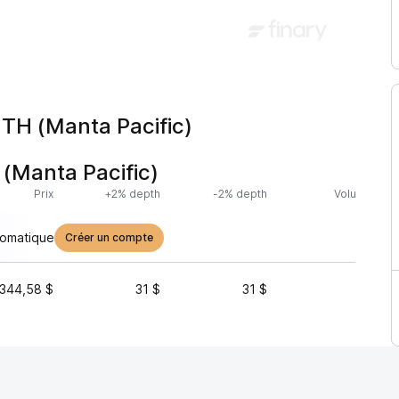
TH (Manta Pacific)
(Manta Pacific)
Prix
+2% depth
-2% depth
Volume (24h
tomatique
Créer un compte
 344,58 $
31 $
31 $
50 