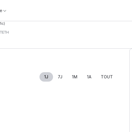
e
ic)
TETH
1J
7J
1M
1A
TOUT