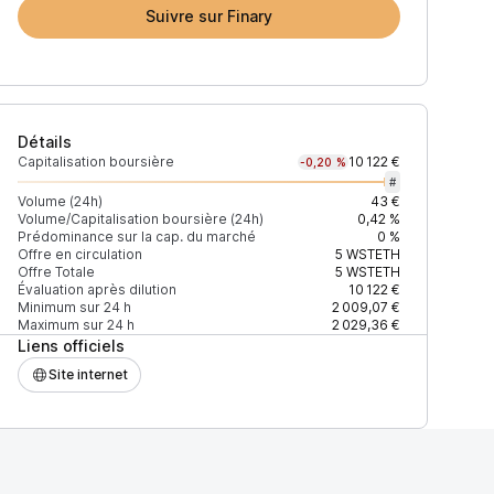
Suivre sur Finary
Détails
Capitalisation boursière
10 122 €
-0,20 %
#
Volume (24h)
43 €
Volume/Capitalisation boursière (24h)
0,42 %
Prédominance sur la cap. du marché
0 %
)
% du volume
Confiance
Mis à jour
Offre en circulation
5
WSTETH
Offre Totale
5
WSTETH
Évaluation après dilution
10 122 €
Minimum sur 24 h
2 009,07 €
Maximum sur 24 h
2 029,36 €
Liens officiels
$
100 %
Récemment
ÉLEVÉE
Site internet