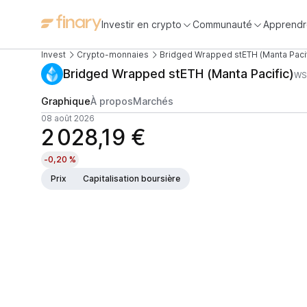
Investir en crypto
Communauté
Apprendr
Invest
Crypto-monnaies
Bridged Wrapped stETH (Manta Pacif
Bridged Wrapped stETH (Manta Pacific)
WS
Graphique
À propos
Marchés
08 août 2026
2 028,19 €
-0,20 %
Prix
Capitalisation boursière