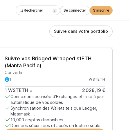
Rechercher
Se connecter
S'inscrire
/
Suivre dans votre portfolio
Suivre vos Bridged Wrapped stETH
(Manta Pacific)
Convertir
WSTETH
1
WSTETH
=
2 028,19 €
Connexion sécurisée d’Exchanges et mise à jour
automatique de vos soldes
Synchronisation des Wallets tels que Ledger,
Metamask ...
10,000 cryptos disponibles
Données sécurisées et accès en lecture seule