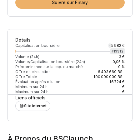
Suivre sur Finary
Détails
Capitalisation boursière
5 982 €
-
#
13312
Volume (24h)
3 €
Volume/Capitalisation boursière (24h)
0,05 %
Prédominance sur la cap. du marché
0 %
Offre en circulation
6 403 660
BSL
Offre Totale
100 000 000
BSL
Évaluation après dilution
16 724 €
Minimum sur 24 h
- €
Maximum sur 24 h
- €
Liens officiels
Site internet
À Propos du BSClaunch