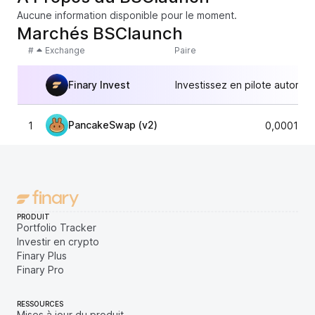
Aucune information disponible pour le moment.
Marchés BSClaunch
#
Exchange
Paire
Finary Invest
Investissez en pilote automat
PancakeSwap (v2)
1
0,000192
PRODUIT
Portfolio Tracker
Investir en crypto
Finary Plus
Finary Pro
RESSOURCES
Mises à jour du produit