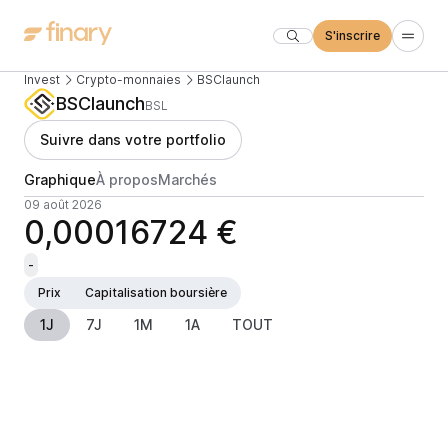
S'inscrire
Invest
Crypto-monnaies
BSClaunch
BSClaunch
BSL
Suivre dans votre portfolio
Graphique
À propos
Marchés
09 août 2026
0,00016724 €
-
Prix
Capitalisation boursière
1J
7J
1M
1A
TOUT