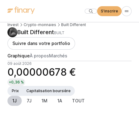
S'inscrire
Invest
Crypto-monnaies
Built Different
Built Different
BUILT
Suivre dans votre portfolio
Graphique
À propos
Marchés
09 août 2026
0,00000678 €
+0,36 %
Prix
Capitalisation boursière
1J
7J
1M
1A
TOUT