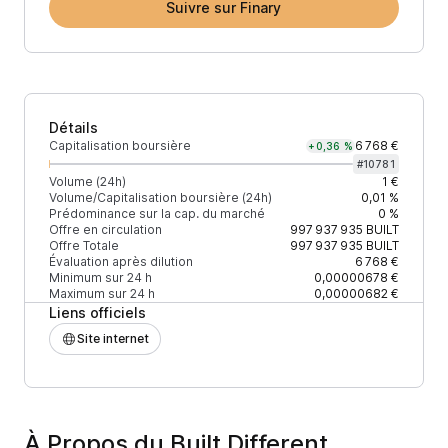
Suivre sur Finary
Détails
Capitalisation boursière
6 768 €
+0,36 %
#
10781
Volume (24h)
1 €
Volume/Capitalisation boursière (24h)
0,01 %
Prédominance sur la cap. du marché
0 %
Offre en circulation
997 937 935
BUILT
Offre Totale
997 937 935
BUILT
Évaluation après dilution
6 768 €
Minimum sur 24 h
0,00000678 €
Maximum sur 24 h
0,00000682 €
Liens officiels
Site internet
À Propos du Built Different