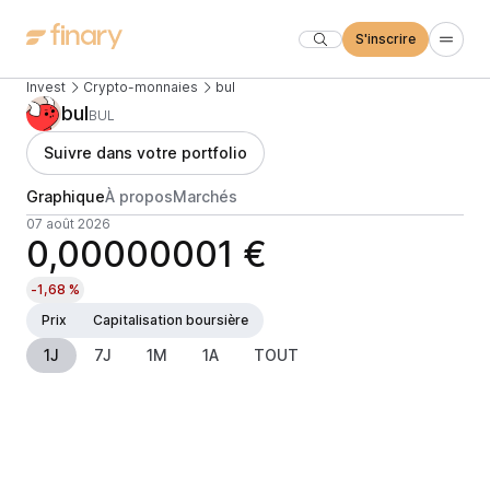
S'inscrire
Invest
Crypto-monnaies
bul
bul
BUL
Suivre dans votre portfolio
Graphique
À propos
Marchés
07 août 2026
0,00000001 €
-1,68 %
Prix
Capitalisation boursière
1J
7J
1M
1A
TOUT