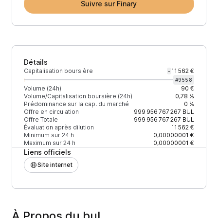
Suivre sur Finary
Détails
Capitalisation boursière
11 562 €
-
#
9558
Volume (24h)
90 €
Volume/Capitalisation boursière (24h)
0,78 %
Prédominance sur la cap. du marché
0 %
Offre en circulation
999 956 767 267
BUL
Offre Totale
999 956 767 267
BUL
Évaluation après dilution
11 562 €
Minimum sur 24 h
0,00000001 €
Maximum sur 24 h
0,00000001 €
Liens officiels
Site internet
À Propos du bul