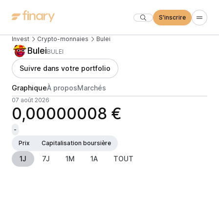
S'inscrire
Invest
Crypto-monnaies
Bulei
Bulei
BULEI
Suivre dans votre portfolio
Graphique
À propos
Marchés
07 août 2026
0,00000008 €
-
Prix
Capitalisation boursière
1J
7J
1M
1A
TOUT