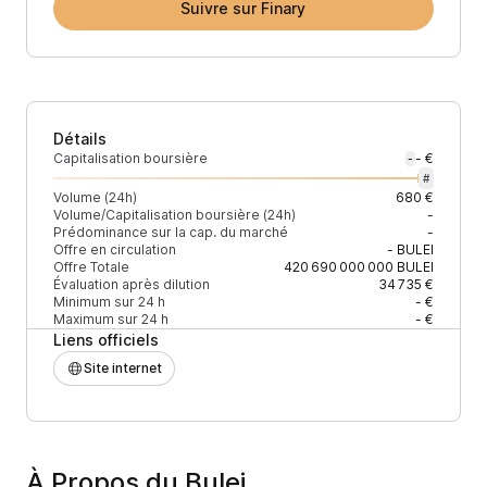
Suivre sur Finary
Détails
Capitalisation boursière
- €
-
#
Volume (24h)
680 €
Volume/Capitalisation boursière (24h)
-
Prédominance sur la cap. du marché
-
Offre en circulation
-
BULEI
Offre Totale
420 690 000 000
BULEI
Évaluation après dilution
34 735 €
Minimum sur 24 h
- €
Maximum sur 24 h
- €
Liens officiels
Site internet
À Propos du Bulei