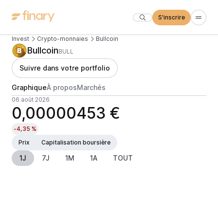
S'inscrire
Invest
Crypto-monnaies
Bullcoin
Bullcoin
BULL
Suivre dans votre portfolio
Graphique
À propos
Marchés
06 août 2026
0,00000453 €
-4,35 %
Prix
Capitalisation boursière
1J
7J
1M
1A
TOUT