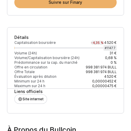
Suivre sur Finary
Détails
Capitalisation boursière
4 520 €
-4,35 %
#
11477
Volume (24h)
31 €
Volume/Capitalisation boursière (24h)
0,68 %
Prédominance sur la cap. du marché
0 %
Offre en circulation
998 381 974
BULL
Offre Totale
998 381 974
BULL
Évaluation après dilution
4 520 €
Minimum sur 24 h
0,00000452 €
Maximum sur 24 h
0,00000475 €
Liens officiels
Site internet
À Propos du Bullcoin