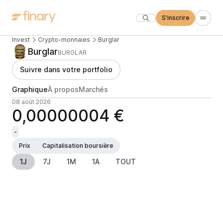
S'inscrire
Invest
Crypto-monnaies
Burglar
Burglar
BURGLAR
Suivre dans votre portfolio
Graphique
À propos
Marchés
08 août 2026
0,00000004 €
-
Prix
Capitalisation boursière
1J
7J
1M
1A
TOUT