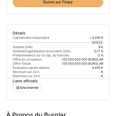
Suivre sur Finary
Détails
Capitalisation boursière
4 495 €
-
#
11575
Volume (24h)
8 €
Volume/Capitalisation boursière (24h)
0,17 %
Prédominance sur la cap. du marché
0 %
Offre en circulation
100 000 000 000
BURGLAR
Offre Totale
100 000 000 000
BURGLAR
Évaluation après dilution
4 495 €
Minimum sur 24 h
- €
Maximum sur 24 h
- €
Liens officiels
Site internet
À Propos du Burglar