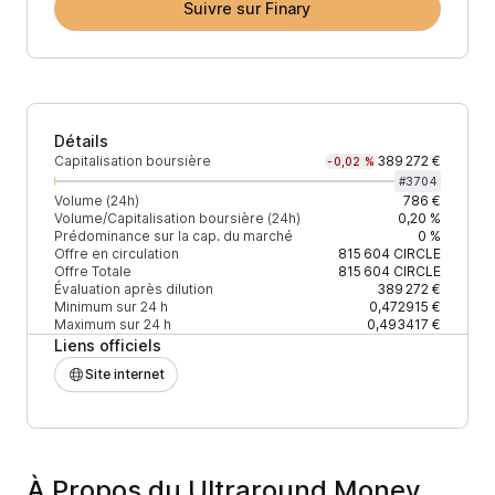
Suivre sur Finary
Détails
Capitalisation boursière
389 272 €
-0,02 %
#
3704
Volume (24h)
786 €
Volume/Capitalisation boursière (24h)
0,20 %
Prédominance sur la cap. du marché
0 %
Offre en circulation
815 604
CIRCLE
Offre Totale
815 604
CIRCLE
Évaluation après dilution
389 272 €
Minimum sur 24 h
0,472915 €
Maximum sur 24 h
0,493417 €
Liens officiels
Site internet
À Propos du Ultraround Money