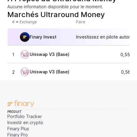
Aucune information disponible pour le moment.
Marchés Ultraround Money
#
Exchange
Paire
Finary Invest
Investissez en pilote automat
Uniswap V3 (Base)
1
0,5517
Uniswap V3 (Base)
2
0,5615
PRODUIT
Portfolio Tracker
Investir en crypto
Finary Plus
Finary Pro