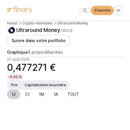
S'inscrire
Invest
Crypto-monnaies
Ultraround Money
Ultraround Money
CIRCLE
Suivre dans votre portfolio
Graphique
À propos
Marchés
07 août 2026
0,477271 €
-0,02 %
Prix
Capitalisation boursière
1J
7J
1M
1A
TOUT