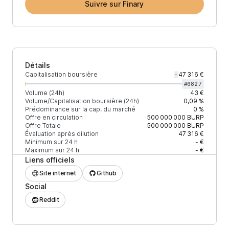
Suivre sur Finary
Détails
Capitalisation boursière
47 316 €
-
#
6827
Volume (24h)
43 €
Volume/Capitalisation boursière (24h)
0,09 %
Prédominance sur la cap. du marché
0 %
Offre en circulation
500 000 000
BURP
Offre Totale
500 000 000
BURP
Évaluation après dilution
47 316 €
Minimum sur 24 h
- €
Maximum sur 24 h
- €
Liens officiels
Site internet
Github
Social
Reddit