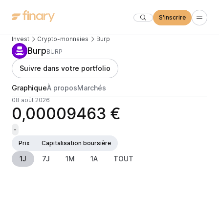
S'inscrire
Invest
Crypto-monnaies
Burp
Burp
BURP
Suivre dans votre portfolio
Graphique
À propos
Marchés
08 août 2026
0,00009463 €
-
Prix
Capitalisation boursière
1J
7J
1M
1A
TOUT