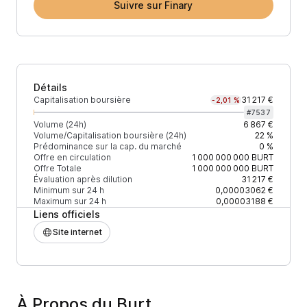
Suivre sur Finary
Détails
Capitalisation boursière
31 217 €
-2,01 %
#
7537
Volume (24h)
6 867 €
Volume/Capitalisation boursière (24h)
22 %
Prédominance sur la cap. du marché
0 %
Offre en circulation
1 000 000 000
BURT
Offre Totale
1 000 000 000
BURT
Évaluation après dilution
31 217 €
Minimum sur 24 h
0,00003062 €
Maximum sur 24 h
0,00003188 €
Liens officiels
Site internet
À Propos du Burt