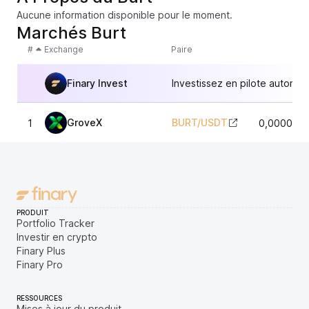
Aucune information disponible pour le moment.
Marchés Burt
#
Exchange
Paire
Finary Invest
Investissez en pilote automat
GroveX
BURT
/
USDT
1
0,0000359
PRODUIT
Portfolio Tracker
Investir en crypto
Finary Plus
Finary Pro
RESSOURCES
Mises à jour du produit