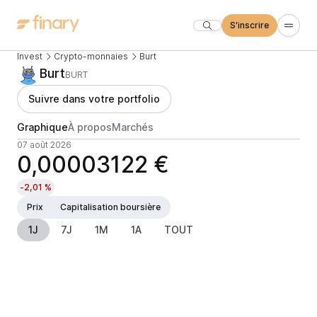
S'inscrire
Invest
Crypto-monnaies
Burt
Burt
BURT
Suivre dans votre portfolio
Graphique
À propos
Marchés
07 août 2026
0,00003122 €
-2,01 %
Prix
Capitalisation boursière
1J
7J
1M
1A
TOUT