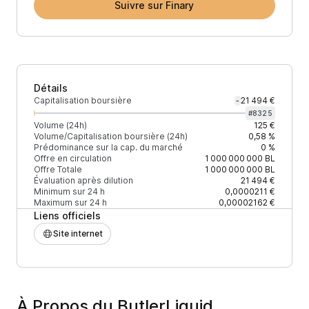
Suivre sur Finary
Détails
Capitalisation boursière
21 494 €
-
#
8325
Volume (24h)
125 €
Volume/Capitalisation boursière (24h)
0,58 %
Prédominance sur la cap. du marché
0 %
Offre en circulation
1 000 000 000
BL
Offre Totale
1 000 000 000
BL
Évaluation après dilution
21 494 €
Minimum sur 24 h
0,0000211 €
Maximum sur 24 h
0,00002162 €
Liens officiels
Site internet
À Propos du ButlerLiquid