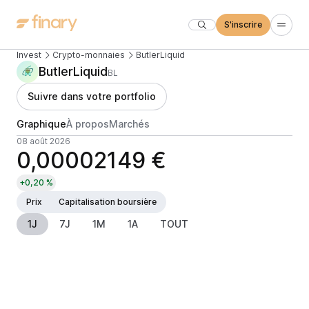
S'inscrire
Invest
Crypto-monnaies
ButlerLiquid
ButlerLiquid
BL
Suivre dans votre portfolio
Graphique
À propos
Marchés
08 août 2026
0,00002149 €
+0,20 %
Prix
Capitalisation boursière
1J
7J
1M
1A
TOUT