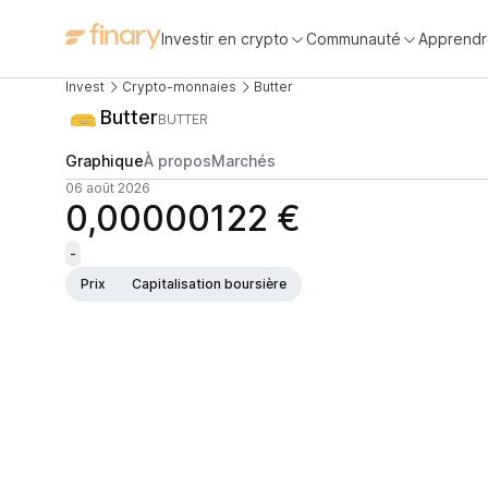
Investir en crypto
Communauté
Apprendr
Invest
Crypto-monnaies
Butter
Butter
BUTTER
Graphique
À propos
Marchés
06 août 2026
0,00000122 €
-
Prix
Capitalisation boursière