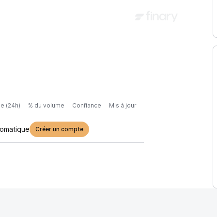
e (24h)
% du volume
Confiance
Mis à jour
tomatique
Créer un compte