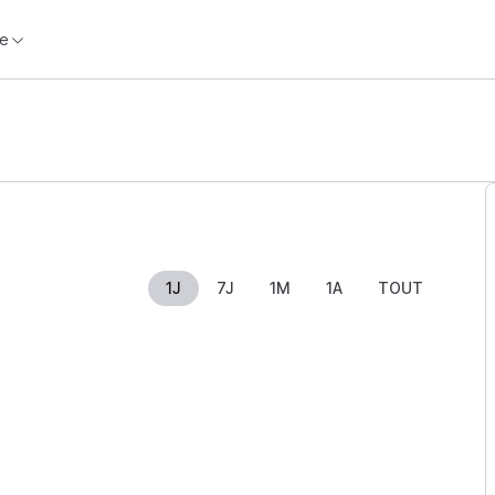
e
1J
7J
1M
1A
TOUT