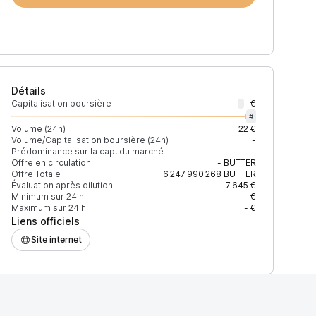
Détails
Capitalisation boursière
- €
-
#
Volume (24h)
22 €
Volume/Capitalisation boursière (24h)
-
Prédominance sur la cap. du marché
-
Offre en circulation
-
BUTTER
Offre Totale
6 247 990 268
BUTTER
Évaluation après dilution
7 645 €
Minimum sur 24 h
- €
Maximum sur 24 h
- €
Liens officiels
Site internet