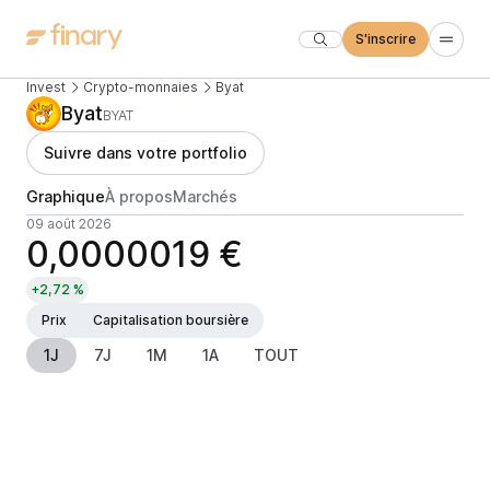
S'inscrire
Invest
Crypto-monnaies
Byat
Byat
BYAT
Suivre dans votre portfolio
Graphique
À propos
Marchés
09 août 2026
0,0000019 €
+2,72 %
Prix
Capitalisation boursière
1J
7J
1M
1A
TOUT