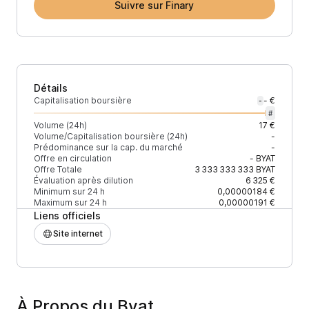
Suivre sur Finary
Détails
Capitalisation boursière
- €
-
#
Volume (24h)
17 €
Volume/Capitalisation boursière (24h)
-
Prédominance sur la cap. du marché
-
Offre en circulation
-
BYAT
Offre Totale
3 333 333 333
BYAT
Évaluation après dilution
6 325 €
Minimum sur 24 h
0,00000184 €
Maximum sur 24 h
0,00000191 €
Liens officiels
Site internet
À Propos du Byat