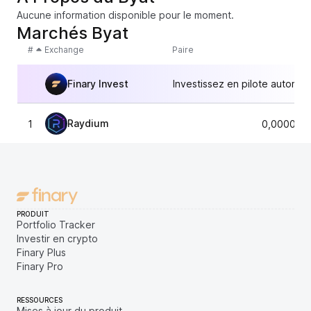
Aucune information disponible pour le moment.
Marchés Byat
#
Exchange
Paire
Finary Invest
Investissez en pilote automat
Raydium
1
0,000002
PRODUIT
Portfolio Tracker
Investir en crypto
Finary Plus
Finary Pro
RESSOURCES
Mises à jour du produit