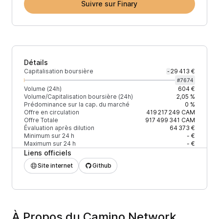
Suivre sur Finary
Détails
Capitalisation boursière
29 413 €
-
#
7674
Volume (24h)
604 €
Volume/Capitalisation boursière (24h)
2,05 %
Prédominance sur la cap. du marché
0 %
Offre en circulation
419 217 249
CAM
Offre Totale
917 499 341
CAM
Évaluation après dilution
64 373 €
Minimum sur 24 h
- €
Maximum sur 24 h
- €
Liens officiels
Site internet
Github
À Propos du Camino Network