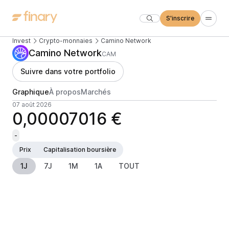
S'inscrire
Invest
Crypto-monnaies
Camino Network
Camino Network
CAM
Suivre dans votre portfolio
Graphique
À propos
Marchés
07 août 2026
0,00007016 €
-
Prix
Capitalisation boursière
1J
7J
1M
1A
TOUT