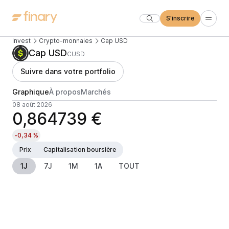
S'inscrire
Invest
Crypto-monnaies
Cap USD
Cap USD
CUSD
Suivre dans votre portfolio
Graphique
À propos
Marchés
08 août 2026
0,864739 €
-0,34 %
Prix
Capitalisation boursière
1J
7J
1M
1A
TOUT