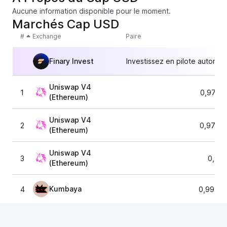
Aucune information disponible pour le moment.
Marchés Cap USD
#
Exchange
Paire
Finary Invest
Investissez en pilote automat
Uniswap V4
1
0,9724
(Ethereum)
Uniswap V4
2
0,9792
(Ethereum)
Uniswap V4
3
0,96
(Ethereum)
Kumbaya
4
0,99709