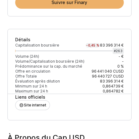
Suivre sur Finary
Détails
Capitalisation boursière
83 396 314 €
-0,45 %
#
263
Volume (24h)
- €
Volume/Capitalisation boursière (24h)
-
Prédominance sur la cap. du marché
0 %
Offre en circulation
96 441 040
CUSD
Offre Totale
96 440 727
CUSD
Évaluation après dilution
83 396 314 €
Minimum sur 24 h
0,864739 €
Maximum sur 24 h
0,864782 €
Liens officiels
Site internet
À Propos du Cap USD