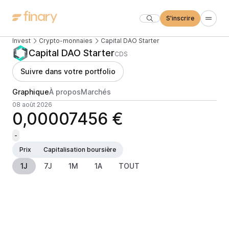
S'inscrire
Invest
Crypto-monnaies
Capital DAO Starter
Capital DAO Starter
CDS
Suivre dans votre portfolio
Graphique
À propos
Marchés
08 août 2026
0,00007456 €
-
Prix
Capitalisation boursière
1J
7J
1M
1A
TOUT