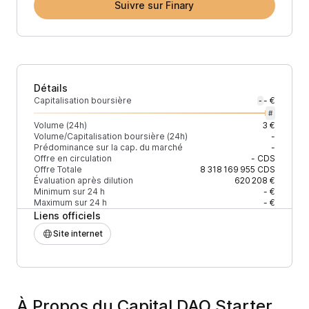
Suivre sur Finary
Détails
Capitalisation boursière
- €
-
#
Volume (24h)
3 €
Volume/Capitalisation boursière (24h)
-
Prédominance sur la cap. du marché
-
Offre en circulation
-
CDS
Offre Totale
8 318 169 955
CDS
Évaluation après dilution
620 208 €
Minimum sur 24 h
- €
Maximum sur 24 h
- €
Liens officiels
Site internet
À Propos du Capital DAO Starter