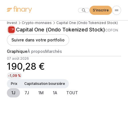
S'inscrire
Invest
Crypto-monnaies
Capital One (Ondo Tokenized Stock)
Capital One (Ondo Tokenized Stock)
COFON
Suivre dans votre portfolio
Graphique
À propos
Marchés
07 août 2026
190,28 €
-1,09 %
Prix
Capitalisation boursière
1J
7J
1M
1A
TOUT