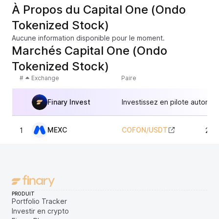
À Propos du Capital One (Ondo
Tokenized Stock)
Aucune information disponible pour le moment.
Marchés Capital One (Ondo
Tokenized Stock)
#
Exchange
Paire
Finary Invest
Investissez en pilote automat
MEXC
COFON
/
USDT
1
219
PRODUIT
Portfolio Tracker
Investir en crypto