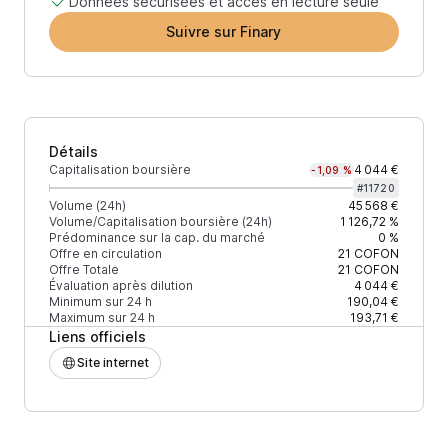
Données sécurisées et accès en lecture seule
Suivre sur Finary
Détails
Capitalisation boursière
4 044 €
-1,09 %
#
11720
Volume (24h)
45 568 €
Volume/Capitalisation boursière (24h)
1 126,72 %
Prédominance sur la cap. du marché
0 %
Offre en circulation
21
COFON
Offre Totale
21
COFON
Évaluation après dilution
4 044 €
Minimum sur 24 h
190,04 €
Maximum sur 24 h
193,71 €
Liens officiels
Site internet