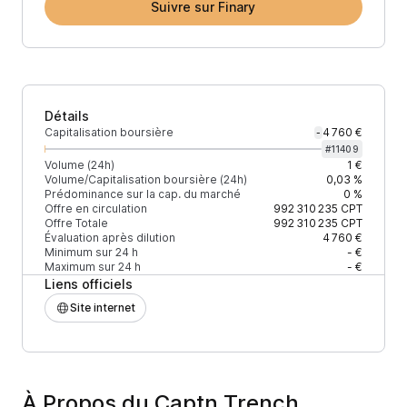
Suivre sur Finary
Détails
Capitalisation boursière
4 760 €
-
#
11409
Volume (24h)
1 €
Volume/Capitalisation boursière (24h)
0,03 %
Prédominance sur la cap. du marché
0 %
Offre en circulation
992 310 235
CPT
Offre Totale
992 310 235
CPT
Évaluation après dilution
4 760 €
Minimum sur 24 h
- €
Maximum sur 24 h
- €
Liens officiels
Site internet
À Propos du Captn Trench