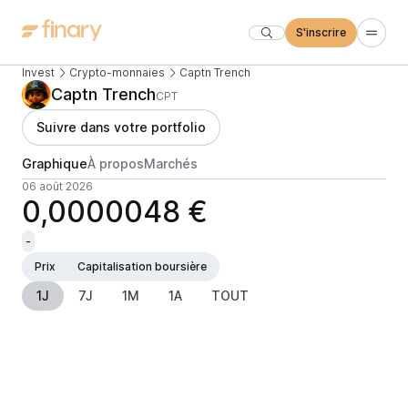
S'inscrire
Invest
Crypto-monnaies
Captn Trench
Captn Trench
CPT
Suivre dans votre portfolio
Graphique
À propos
Marchés
06 août 2026
0,0000048 €
-
Prix
Capitalisation boursière
1J
7J
1M
1A
TOUT