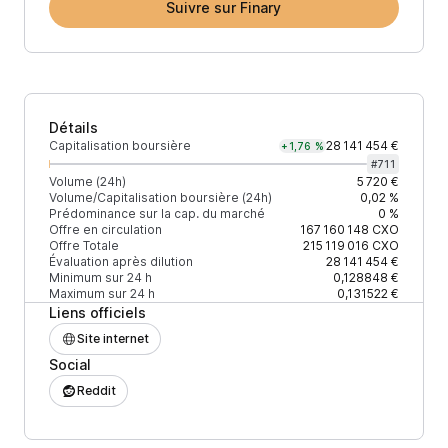
Suivre sur Finary
Détails
Capitalisation boursière
28 141 454 €
+1,76 %
#
711
Volume (24h)
5 720 €
Volume/Capitalisation boursière (24h)
0,02 %
Prédominance sur la cap. du marché
0 %
Offre en circulation
167 160 148
CXO
Offre Totale
215 119 016
CXO
Évaluation après dilution
28 141 454 €
Minimum sur 24 h
0,128848 €
Maximum sur 24 h
0,131522 €
Liens officiels
Site internet
Social
Reddit