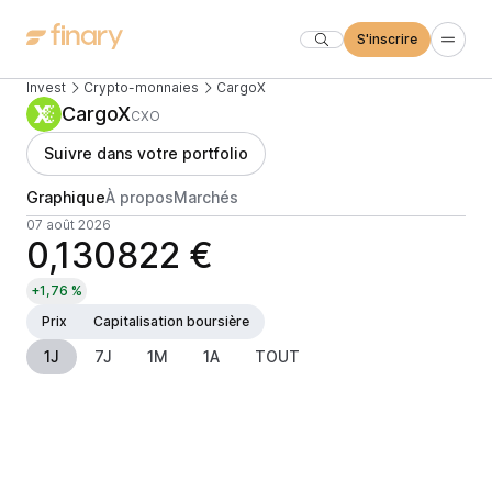
S'inscrire
Invest
Crypto-monnaies
CargoX
CargoX
CXO
Suivre dans votre portfolio
Graphique
À propos
Marchés
07 août 2026
0,130822 €
+1,76 %
Prix
Capitalisation boursière
1J
7J
1M
1A
TOUT