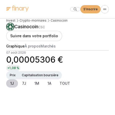
S'inscrire
Invest
Crypto-monnaies
Casinocoin
Casinocoin
CSC
Suivre dans votre portfolio
Graphique
À propos
Marchés
07 août 2026
0,00005306 €
+1,08 %
Prix
Capitalisation boursière
1J
7J
1M
1A
TOUT