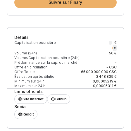
Suivre sur Finary
Détails
Capitalisation boursière
- €
-
#
Volume (24h)
56 €
Volume/Capitalisation boursière (24h)
-
Prédominance sur la cap. du marché
-
Offre en circulation
-
CSC
Offre Totale
65 000 000 000
CSC
Évaluation après dilution
3 448 839 €
Minimum sur 24 h
0,00005219 €
Maximum sur 24 h
0,00005311 €
Liens officiels
Site internet
Github
Social
Reddit