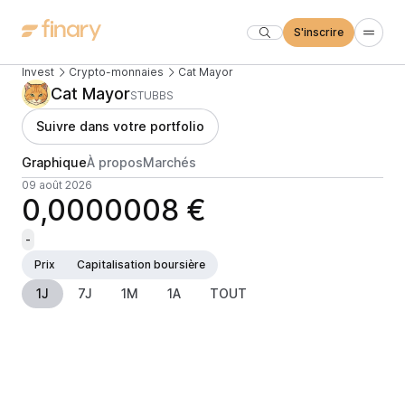
S'inscrire
Invest
Crypto-monnaies
Cat Mayor
Cat Mayor
STUBBS
Suivre dans votre portfolio
Graphique
À propos
Marchés
09 août 2026
0,0000008 €
-
Prix
Capitalisation boursière
1J
7J
1M
1A
TOUT